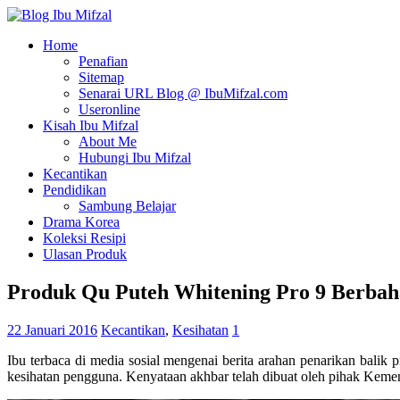
Home
Penafian
Sitemap
Senarai URL Blog @ IbuMifzal.com
Useronline
Kisah Ibu Mifzal
About Me
Hubungi Ibu Mifzal
Kecantikan
Pendidikan
Sambung Belajar
Drama Korea
Koleksi Resipi
Ulasan Produk
Produk Qu Puteh Whitening Pro 9 Berba
22 Januari 2016
Kecantikan
,
Kesihatan
1
Ibu terbaca di media sosial mengenai berita arahan penarikan bali
kesihatan pengguna. Kenyataan akhbar telah dibuat oleh pihak Kem