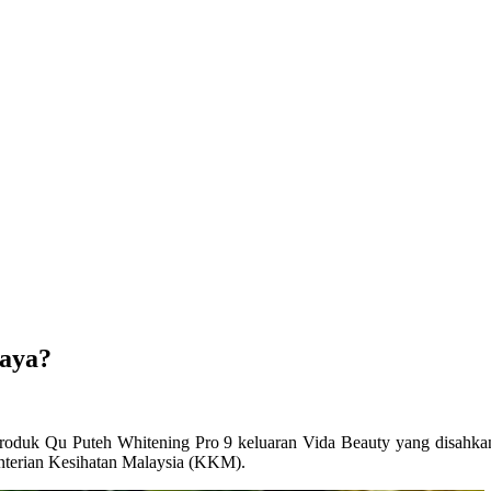
haya?
k produk Qu Puteh Whitening Pro 9 keluaran Vida Beauty yang disahk
enterian Kesihatan Malaysia (KKM).