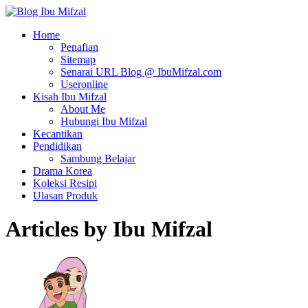
Home
Penafian
Sitemap
Senarai URL Blog @ IbuMifzal.com
Useronline
Kisah Ibu Mifzal
About Me
Hubungi Ibu Mifzal
Kecantikan
Pendidikan
Sambung Belajar
Drama Korea
Koleksi Resipi
Ulasan Produk
Articles by
Ibu Mifzal