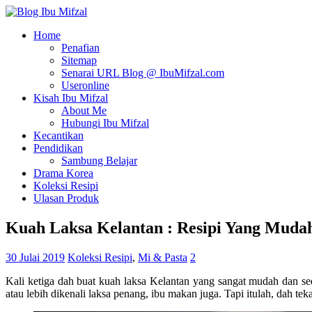
Home
Penafian
Sitemap
Senarai URL Blog @ IbuMifzal.com
Useronline
Kisah Ibu Mifzal
About Me
Hubungi Ibu Mifzal
Kecantikan
Pendidikan
Sambung Belajar
Drama Korea
Koleksi Resipi
Ulasan Produk
Kuah Laksa Kelantan : Resipi Yang Muda
30 Julai 2019
Koleksi Resipi
,
Mi & Pasta
2
Kali ketiga dah buat kuah laksa Kelantan yang sangat mudah dan s
atau lebih dikenali laksa penang, ibu makan juga. Tapi itulah, dah tek