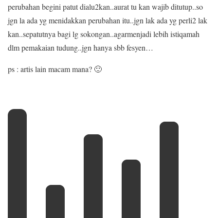
perubahan begini patut dialu2kan..aurat tu kan wajib ditutup..so
jgn la ada yg menidakkan perubahan itu..jgn lak ada yg perli2 lak
kan..sepatutnya bagi lg sokongan..agarmenjadi lebih istiqamah
dlm pemakaian tudung..jgn hanya sbb fesyen…
ps : artis lain macam mana? 🙂