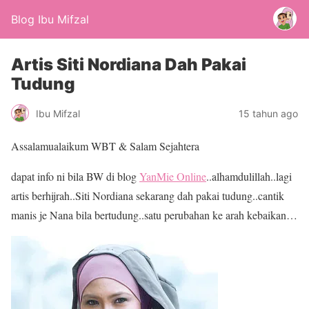
Blog Ibu Mifzal
Artis Siti Nordiana Dah Pakai
Tudung
Ibu Mifzal
15 tahun ago
Assalamualaikum WBT & Salam Sejahtera
dapat info ni bila BW di blog
YanMie Online
..alhamdulillah..lagi
artis berhijrah..Siti Nordiana sekarang dah pakai tudung..cantik
manis je Nana bila bertudung..satu perubahan ke arah kebaikan…