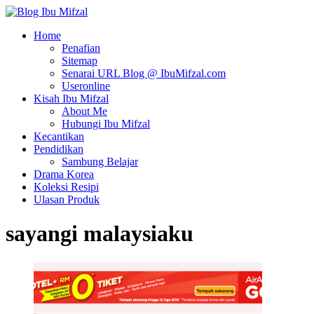
Home
Penafian
Sitemap
Senarai URL Blog @ IbuMifzal.com
Useronline
Kisah Ibu Mifzal
About Me
Hubungi Ibu Mifzal
Kecantikan
Pendidikan
Sambung Belajar
Drama Korea
Koleksi Resipi
Ulasan Produk
sayangi malaysiaku