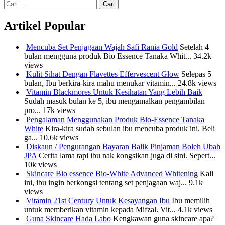
Cari:
Artikel Popular
Mencuba Set Penjagaan Wajah Safi Rania Gold
Setelah 4
bulan mengguna produk Bio Essence Tanaka Whit...
34.2k
views
Kulit Sihat Dengan Flavettes Effervescent Glow
Selepas 5
bulan, Ibu berkira-kira mahu menukar vitamin...
24.8k views
Vitamin Blackmores Untuk Kesihatan Yang Lebih Baik
Sudah masuk bulan ke 5, ibu mengamalkan pengambilan
pro...
17k views
Pengalaman Menggunakan Produk Bio-Essence Tanaka
White
Kira-kira sudah sebulan ibu mencuba produk ini. Beli
ga...
10.6k views
Diskaun / Pengurangan Bayaran Balik Pinjaman Boleh Ubah
JPA
Cerita lama tapi ibu nak kongsikan juga di sini. Sepert...
10k views
Skincare Bio essence Bio-White Advanced Whitening
Kali
ini, ibu ingin berkongsi tentang set penjagaan waj...
9.1k
views
Vitamin 21st Century Untuk Kesayangan Ibu
Ibu memilih
untuk memberikan vitamin kepada Mifzal. Vit...
4.1k views
Guna Skincare Hada Labo
Kengkawan guna skincare apa?