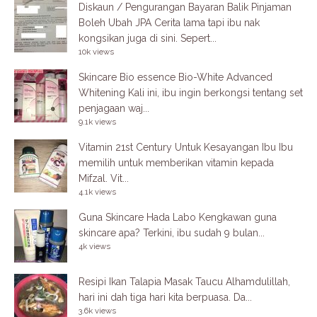
Diskaun / Pengurangan Bayaran Balik Pinjaman
Boleh Ubah JPA
Cerita lama tapi ibu nak
kongsikan juga di sini. Sepert...
10k views
Skincare Bio essence Bio-White Advanced
Whitening
Kali ini, ibu ingin berkongsi tentang set
penjagaan waj...
9.1k views
Vitamin 21st Century Untuk Kesayangan Ibu
Ibu
memilih untuk memberikan vitamin kepada
Mifzal. Vit...
4.1k views
Guna Skincare Hada Labo
Kengkawan guna
skincare apa? Terkini, ibu sudah 9 bulan...
4k views
Resipi Ikan Talapia Masak Taucu
Alhamdulillah,
hari ini dah tiga hari kita berpuasa. Da...
3.6k views