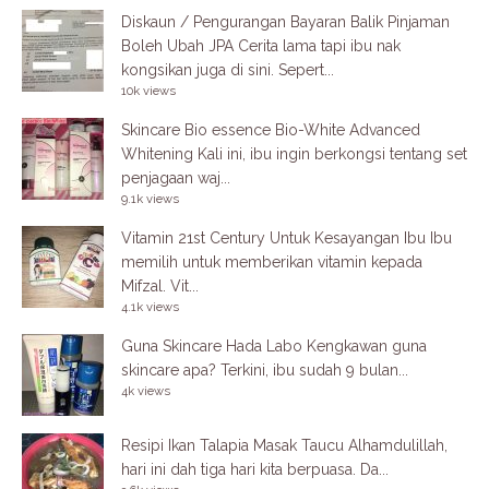
Diskaun / Pengurangan Bayaran Balik Pinjaman
Boleh Ubah JPA
Cerita lama tapi ibu nak
kongsikan juga di sini. Sepert...
10k views
Skincare Bio essence Bio-White Advanced
Whitening
Kali ini, ibu ingin berkongsi tentang set
penjagaan waj...
9.1k views
Vitamin 21st Century Untuk Kesayangan Ibu
Ibu
memilih untuk memberikan vitamin kepada
Mifzal. Vit...
4.1k views
Guna Skincare Hada Labo
Kengkawan guna
skincare apa? Terkini, ibu sudah 9 bulan...
4k views
Resipi Ikan Talapia Masak Taucu
Alhamdulillah,
hari ini dah tiga hari kita berpuasa. Da...