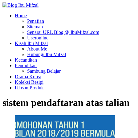
Home
Penafian
Sitemap
Senarai URL Blog @ IbuMifzal.com
Useronline
Kisah Ibu Mifzal
About Me
Hubungi Ibu Mifzal
Kecantikan
Pendidikan
Sambung Belajar
Drama Korea
Koleksi Resipi
Ulasan Produk
sistem pendaftaran atas talian