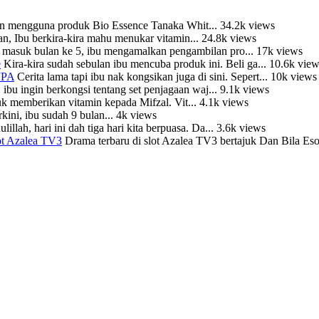
an mengguna produk Bio Essence Tanaka Whit...
34.2k views
an, Ibu berkira-kira mahu menukar vitamin...
24.8k views
 masuk bulan ke 5, ibu mengamalkan pengambilan pro...
17k views
e
Kira-kira sudah sebulan ibu mencuba produk ini. Beli ga...
10.6k view
JPA
Cerita lama tapi ibu nak kongsikan juga di sini. Sepert...
10k views
, ibu ingin berkongsi tentang set penjagaan waj...
9.1k views
k memberikan vitamin kepada Mifzal. Vit...
4.1k views
ini, ibu sudah 9 bulan...
4k views
illah, hari ini dah tiga hari kita berpuasa. Da...
3.6k views
ot Azalea TV3
Drama terbaru di slot Azalea TV3 bertajuk Dan Bila Eso