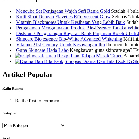
Mencuba Set Penjagaan Wajah Safi Rania Gold
Setelah 4 bul
Kulit Sihat Dengan Flavettes Effervescent Glow
Selepas 5 bul
Vitamin Blackmores Untuk Kesihatan Yang Lebih Baik
Sudah
Pengalaman Menggunakan Produk Bio-Essence Tanaka Whit
Diskaun / Pengurangan Bayaran Balik Pinjaman Boleh Ubah 
Skincare Bio essence Bio-White Advanced Whitening
Kali ini
Vitamin 21st Century Untuk Kesayangan Ibu
Ibu memilih untu
Guna Skincare Hada Labo
Kengkawan guna skincare apa? Terk
Resipi Ikan Talapia Masak Taucu
Alhamdul
Sinopsis Drama Dan Bila Esok Di Sl
Artikel Popular
Rajin Komen
Be the first to comment.
Kategori
Kategori
Arkib